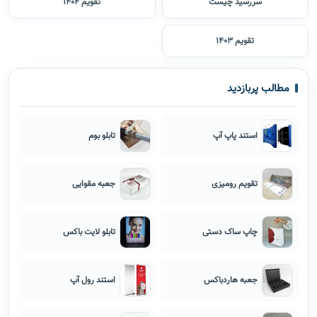
سررسید چیست
تقویم 1404
تقویم 1403
مطالب پربازدید
استند پاپ آپ
تابلو بوم
تقویم رومیزی
جعبه مقوایی
چاپ ساک دستی
تابلو لایت باکس
جعبه هاردباکس
استند رول آپ