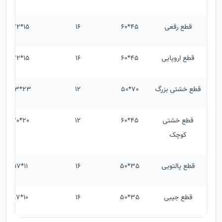
قطع رقعی
45*60
16
15*22
قطع اروپایی
45*60
16
15*22
قطع خشتی بزرگ
70*50
12
23*23
قطع خشتی
45*60
12
20*20
کوچک
قطع پالتویی
35*50
16
11*17
قطع جیبی
35*50
16
10*17