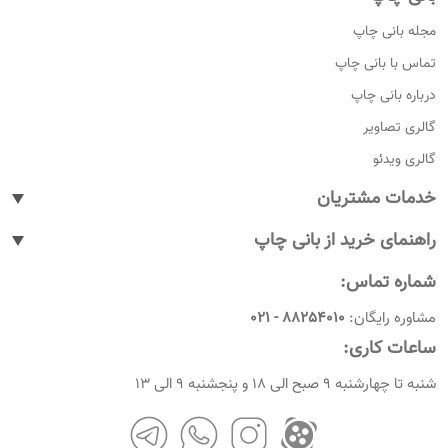
مجله بانی چاپ
تماس با بانی چاپ
درباره بانی چاپ
گالری تصاویر
گالری ویدئو
خدمات مشتریان
پیگیری سفارشات
راهنمای خرید از بانی چاپ
پاسخ به پرسش های متداول
نحوه ثبت سفارش
شماره تماس:
رویه های بازگرداندن کالا
نحوه ثبت نام
مشاوره رایگان:
88254010 - 021
شرایط و قوانین
نحوه ارسال سفارشات
ساعات کاری:
امروز چندمه
راهنمای پرداخت
شنبه تا چهارشنبه 9 صبح الی 18 و پنجشنبه 9 الی 13