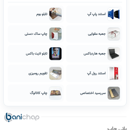
استند پاپ آپ
تابلو بوم
جعبه مقوایی
چاپ ساک دستی
جعبه هاردباکس
تابلو لایت باکس
استند رول آپ
تقویم رومیزی
سررسید اختصاصی
چاپ کاتالوگ
بانی چاپ