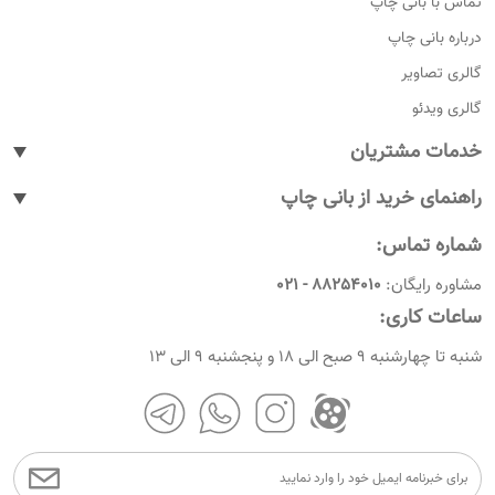
تماس با بانی چاپ
درباره بانی چاپ
گالری تصاویر
گالری ویدئو
خدمات مشتریان
پیگیری سفارشات
راهنمای خرید از بانی چاپ
پاسخ به پرسش های متداول
نحوه ثبت سفارش
شماره تماس:
رویه های بازگرداندن کالا
نحوه ثبت نام
مشاوره رایگان:
88254010 - 021
شرایط و قوانین
نحوه ارسال سفارشات
ساعات کاری:
امروز چندمه
راهنمای پرداخت
شنبه تا چهارشنبه 9 صبح الی 18 و پنجشنبه 9 الی 13