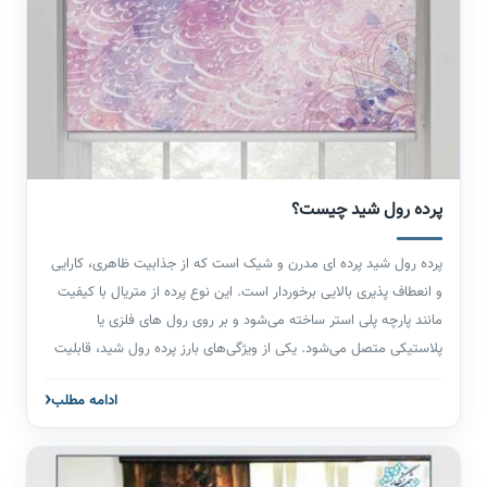
عبور نور 20 درصدی بیشتر از تکستایل نور را در محیط کور میکند و
همین علتی است بر اینکه میتوان آن را دو رو چاپ کرد و اولین انتخاب
برای کسانی است که کیفیت و قیمت مناسب را یک جا می خواهند.
سولیت در محیط خانه مخصوصا در اتاق های خواب و شرکت ها و ادارات
بیشتر استفاده می شود.
پرده رول شید چیست؟
پرده رول شید پرده ای مدرن و شیک است که از جذابیت ظاهری، کارایی
و انعطاف پذیری بالایی برخوردار است. این نوع پرده از متریال با کیفیت
مانند پارچه پلی استر ساخته می‌شود و بر روی رول های فلزی یا
پلاستیکی متصل می‌شود. یکی از ویژگی‌های بارز پرده رول شید، قابلیت
کنترل نور و حفظ حریم خصوصی است. با کشیدن پرده به پایین یا بالا،
ادامه مطلب
می‌توان میزان نوری که به فضا وارد می‌شود را به دلخواه تنظیم کرد. پرده
رول شید به دلیل طراحی کم‌حجم و ساده‌ای که دارد، بهترین انتخاب برای
فضاهای مختلف از جمله اتاق نشیمن، اتاق خواب یا حتی اداره ها