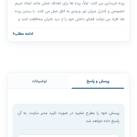
پرده خریداری می کنند. اولاً، پرده ها برای اهداف عملی مانند ایجاد حریم
خصوصی و کنترل میزان نور ورودی به اتاق عمل می کنند. با بستن پرده
ها، افراد می توانند فضای داخلی خود را از دید عابران محافظت کنند و
حس امنیت و صمیمیت را در فضا ایجاد کنند. علاوه بر این، پرده‌ها به
ادامه مطلب
تنظیم نور طبیعی کمک می‌کنند و به افراد این امکان را می‌دهند تا
روشنایی و محیط را بر اساس ترجیحات خود تنظیم کنند. این ویژگی
کنترل نور به ویژه در اتاق خواب ها، جایی که افراد ممکن است به
محیطی تاریک برای خواب تمایل داشته باشند، یا در دفاتر، جایی که تابش
نور خورشید می تواند بر بهره وری و راحتی تأثیر بگذارد، مهم است. در
کل، خرید پرده به تنظیم نور، حریم خصوصی،حفاظت دکوراسیون و بهبود
پرسش و پاسخ
توضیحات
عملکرد فضاها کمک می‌کند و ممکن است بر اساس نیازهای خاص هر
فضا چاپ و تولید شود..
پرسش خود را مطرح نمایید در صورت تایید مدیر سایت، به آن
پاسخ داده خواهد شد