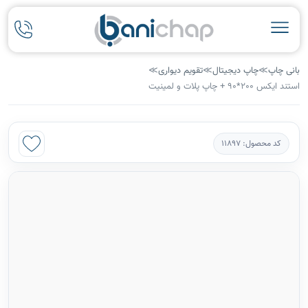
بانی چاپ
≫
چاپ دیجیتال
≫
تقویم دیواری
≫
استند ایکس 200*90 + چاپ پلات و لمینیت
کد محصول: 11897