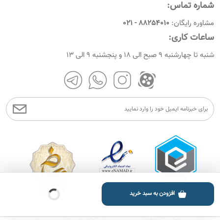
نحوه ثبت سفارش
شماره تماس:
رویه های بازگرداندن کالا
نحوه ثبت نام
مشاوره رایگان:
88254010 - 021
شرایط و قوانین
نحوه ارسال سفارشات
ساعات کاری:
امروز چندمه
راهنمای پرداخت
شنبه تا چهارشنبه 9 صبح الی 18 و پنجشنبه 9 الی 13
افزودن به سبد خرید