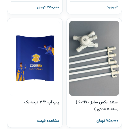
ناموجود
350,000 تومان
استند ایکس سایز 170*60 (
پاپ آپ 2*3 درجه یک
بسته 5 عددی )
750,000 تومان
مشاهده قیمت