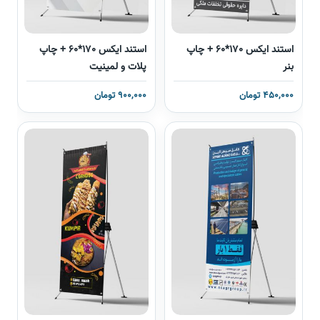
استند ایکس 170*60 + چاپ
استند ایکس 170*60 + چاپ
بنر
پلات و لمینیت
450,000 تومان
900,000 تومان