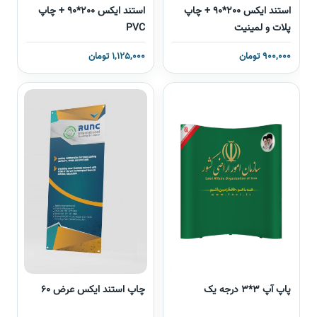
استند ایکس 200*90 + چاپ
استند ایکس 200*90 + چاپ
پلات و لمینیت
PVC
900,000 تومان
1,125,000 تومان
پاپ آپ 3*3 درجه یک
چاپ استند ایکس عرض 60