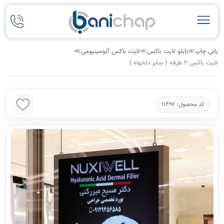
بانی چاپ
≫
تابلو لایت باکس
≫
لایت باکس آلومینیومی
≫
لایت باکس 2 طرفه ( سایز دلخواه )
کد محصول: 11496