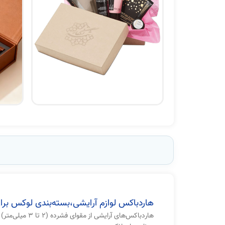
هاردباکس لوازم آرایشی،بسته‌بندی لوکس بر
هاردباکس‌های آرایشی از مقوای فشرده (۲ تا ۳ میلی‌متر)، MDF یا روکش‌های لوکس ساخته می‌شوند.این جعبه‌ها به‌دلیل ظاهر حرفه‌ای، مقاومت بالا و قابلیت چاپ اختصاصی، بهترین انتخاب برای: