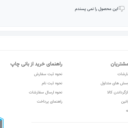
این محصول را نمی پسندم
شتریان
راهنمای خرید از بانی چاپ
ارشات
نحوه ثبت سفارش
رسش های متداول
نحوه ثبت نام
زگرداندن کالا
نحوه ارسال سفارشات
انین
راهنمای پرداخت
ه