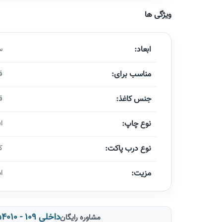
ویژگی ها
ابعاد:
سای
مناسب برای:
قرا
جنس کاغذ:
ق
نوع چاپ:
ا
نوع درب پاکت:
ک
مزیت:
ا
021-88254010 - داخلی 109
مشاوره رایگان