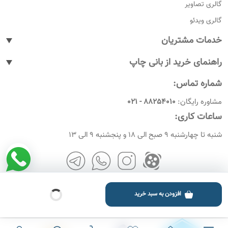
گالری تصاویر
گالری ویدئو
خدمات مشتریان
پیگیری سفارشات
راهنمای خرید از بانی چاپ
پاسخ به پرسش های متداول
نحوه ثبت سفارش
شماره تماس:
رویه های بازگرداندن کالا
نحوه ثبت نام
مشاوره رایگان:
88254010 - 021
شرایط و قوانین
نحوه ارسال سفارشات
ساعات کاری:
امروز چندمه
راهنمای پرداخت
شنبه تا چهارشنبه 9 صبح الی 18 و پنجشنبه 9 الی 13
افزودن به سبد خرید