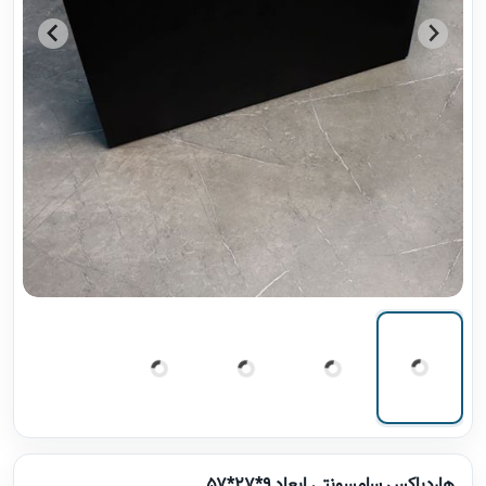
هاردباکس سامسونتی ابعاد 9*27*57