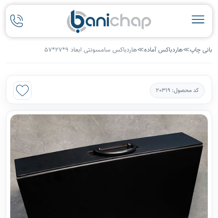
بانی چاپ
≫
هاردباکس آماده
≫
هاردباکس سامسونتی ابعاد 9*27*57
کد محصول: 20319