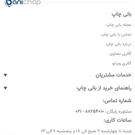
بانی چاپ
مجله بانی چاپ
تماس با بانی چاپ
درباره بانی چاپ
گالری تصاویر
گالری ویدئو
خدمات مشتریان
پیگیری سفارشات
راهنمای خرید از بانی چاپ
پاسخ به پرسش های متداول
نحوه ثبت سفارش
شماره تماس:
رویه های بازگرداندن کالا
نحوه ثبت نام
مشاوره رایگان:
88254010 - 021
شرایط و قوانین
نحوه ارسال سفارشات
ساعات کاری:
امروز چندمه
راهنمای پرداخت
شنبه تا چهارشنبه 9 صبح الی 18 و پنجشنبه 9 الی 13