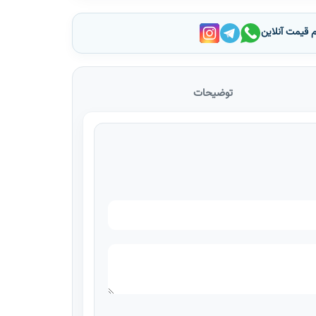
م قیمت آنلاین
توضیحات