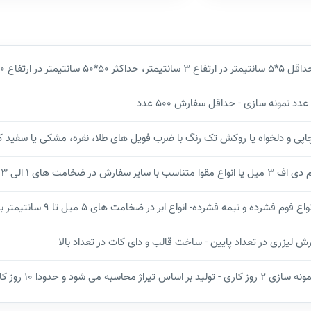
سانتیمتر در ارتفاع 3 سانتیمتر، حداکثر 50*50 سانتیمتر در ارتفاع 20 سانتیمتر
اپی و دلخواه یا روکش تک رنگ با ضرب فویل های طلا، نقره، مشکی یا سفید 
ف 3 میل یا انواع مقوا متناسب با سایز سفارش در ضخامت های 1 الی 3 میل
واع فوم فشرده و نیمه فشرده- انواع ابر در ضخامت های 5 میل تا 9 سانتیمتر با روکش و بدون روکش
رش لیزری در تعداد پایین - ساخت قالب و دای کات در تعداد بالا
سازی 2 روز کاری - تولید بر اساس تیراژ محاسبه می شود و حدودا 10 روز کاری