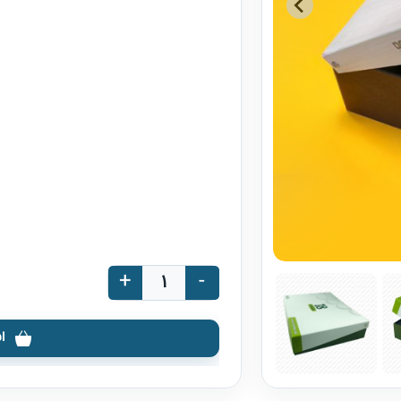
+
-
ا