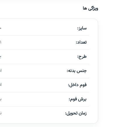
ویژگی ها
سایز:
حداقل 5*5 
تعداد:
1 عدد نمونه سازی - حداقل سفارش 500 عدد
طرح:
چ
جنس بدنه:
ام دی ا
فوم داخل:
ان
برش فوم:
ب
زمان تحویل:
نمونه 