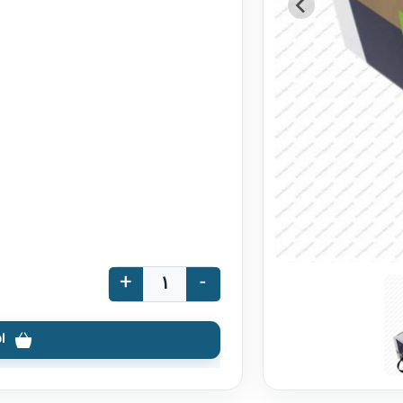
+
-
ا