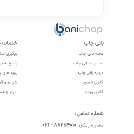
بانی چاپ
خدمات م
مجله بانی چاپ
پیگیری سف
تماس با بانی چاپ
پاسخ به پ
درباره بانی چاپ
رویه های با
گالری تصاویر
شرایط و قو
گالری ویدئو
امروز چندم
شماره تماس:
س
88254010 - 021
ش
مشاوره رایگان: