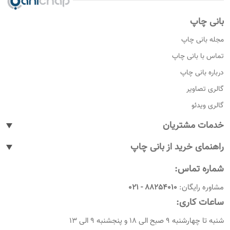
بانی چاپ
مجله بانی چاپ
تماس با بانی چاپ
درباره بانی چاپ
گالری تصاویر
گالری ویدئو
خدمات مشتریان
پیگیری سفارشات
راهنمای خرید از بانی چاپ
پاسخ به پرسش های متداول
نحوه ثبت سفارش
شماره تماس:
رویه های بازگرداندن کالا
نحوه ثبت نام
مشاوره رایگان:
88254010 - 021
شرایط و قوانین
نحوه ارسال سفارشات
ساعات کاری:
امروز چندمه
راهنمای پرداخت
شنبه تا چهارشنبه 9 صبح الی 18 و پنجشنبه 9 الی 13