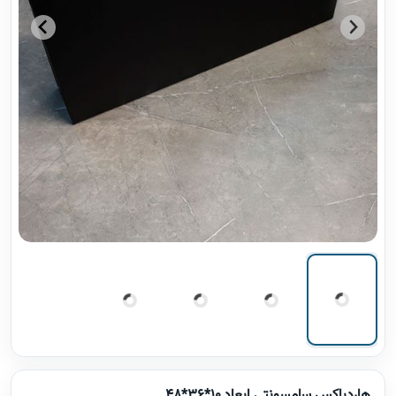
هاردباکس سامسونتی ابعاد 10*36*48