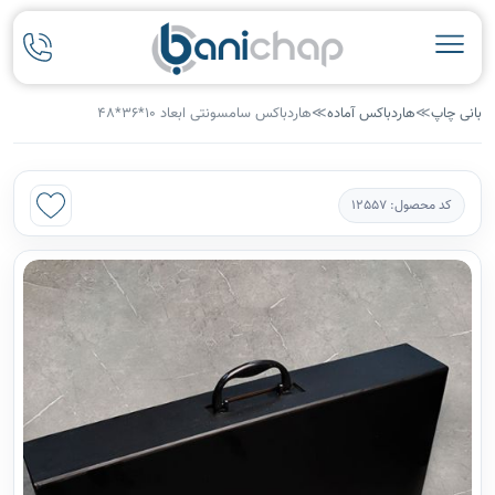
بانی چاپ
≫
هاردباکس آماده
≫
هاردباکس سامسونتی ابعاد 10*36*48
کد محصول: 12557