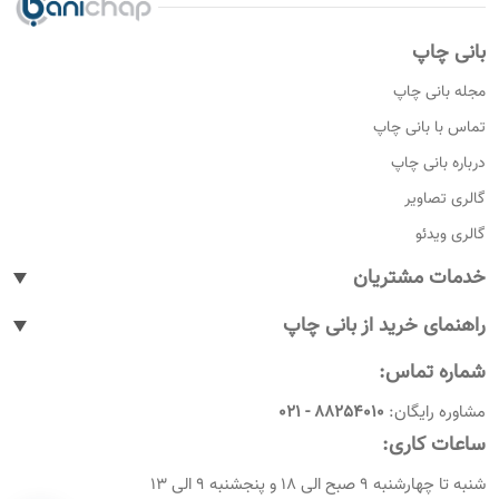
بانی چاپ
مجله بانی چاپ
تماس با بانی چاپ
درباره بانی چاپ
گالری تصاویر
گالری ویدئو
خدمات مشتریان
پیگیری سفارشات
راهنمای خرید از بانی چاپ
پاسخ به پرسش های متداول
نحوه ثبت سفارش
شماره تماس:
رویه های بازگرداندن کالا
نحوه ثبت نام
مشاوره رایگان:
88254010 - 021
شرایط و قوانین
نحوه ارسال سفارشات
ساعات کاری:
امروز چندمه
راهنمای پرداخت
شنبه تا چهارشنبه 9 صبح الی 18 و پنجشنبه 9 الی 13