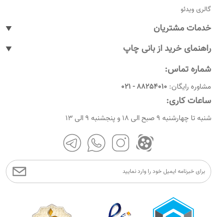
گالری ویدئو
خدمات مشتریان
پیگیری سفارشات
راهنمای خرید از بانی چاپ
پاسخ به پرسش های متداول
نحوه ثبت سفارش
شماره تماس:
رویه های بازگرداندن کالا
نحوه ثبت نام
مشاوره رایگان:
88254010 - 021
شرایط و قوانین
نحوه ارسال سفارشات
ساعات کاری:
امروز چندمه
راهنمای پرداخت
شنبه تا چهارشنبه 9 صبح الی 18 و پنجشنبه 9 الی 13