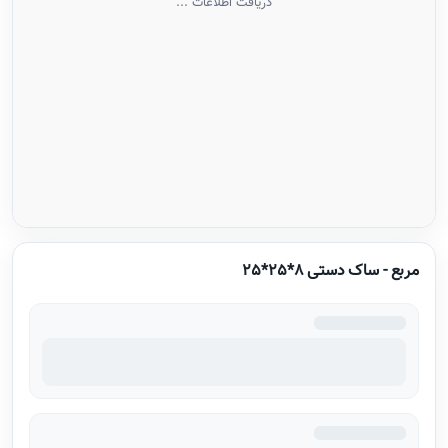
دریافت اطلاعات ...
مربع - ساک دستی 8*25*25