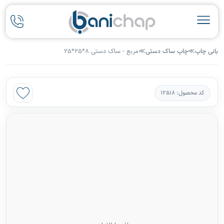
بانی چاپ
≫
چاپ ساک دستی
≫
مربع - ساک دستی 8*25*25
کد محصول: 12518