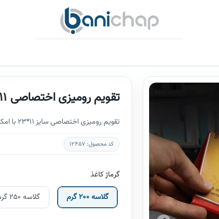
تقویم رومیزی اختصاصی 11*23
تقویم رومیزی اختصاصی سایز 11*23 با امکان چاپ طرح و تصویر دلخواه روی هر برگ
کد محصول: 12457
گرماژ کاغذ
گلاسه 200 گرم
گلاسه 250 گرم