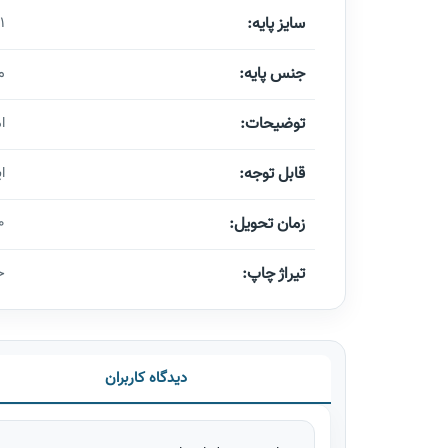
سایز پایه:
*23
جنس پایه:
م
توضیحات:
ا
قابل توجه:
این
زمان تحویل:
10 الی 5
تیراژ چاپ:
حد
دیدگاه کاربران