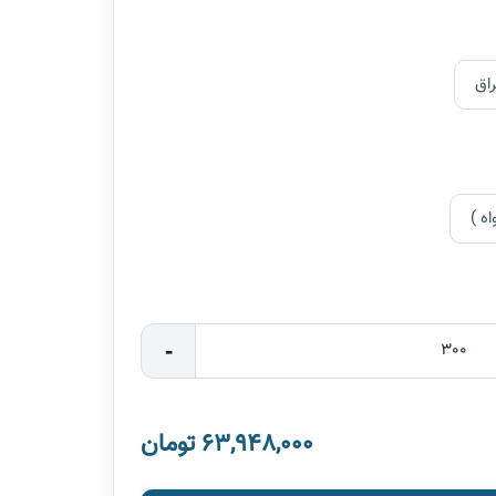
راق
اه )
-
63,948,000 تومان