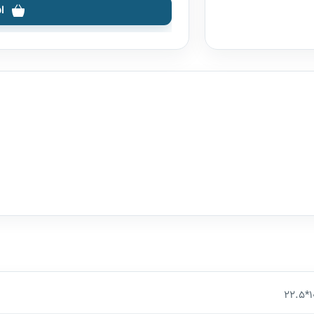
ا
10*2