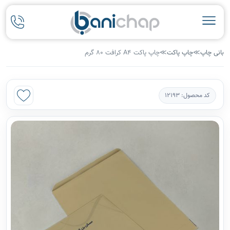
بانی چاپ
≫
چاپ پاکت
≫
چاپ پاکت A4 کرافت 80 گرم
کد محصول: 12193