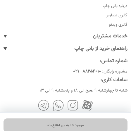
درباره بانی چاپ
گالری تصاویر
گالری ویدئو
خدمات مشتریان
پیگیری سفارشات
راهنمای خرید از بانی چاپ
پاسخ به پرسش های متداول
نحوه ثبت سفارش
شماره تماس:
رویه های بازگرداندن کالا
نحوه ثبت نام
مشاوره رایگان:
88254010 - 021
شرایط و قوانین
نحوه ارسال سفارشات
ساعات کاری:
امروز چندمه
راهنمای پرداخت
شنبه تا چهارشنبه 9 صبح الی 18 و پنجشنبه 9 الی 13
موجود شد به من اطلاع بده