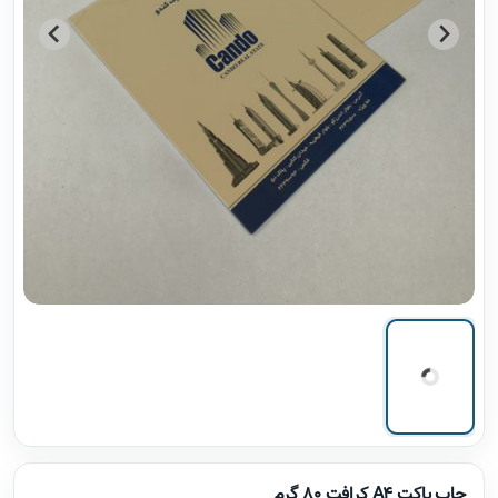
چاپ پاکت A4 کرافت 80 گرم