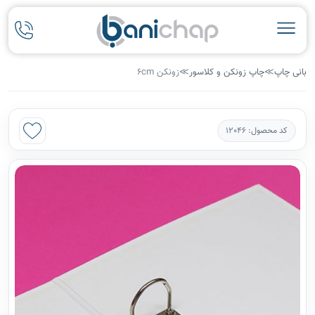
بانی چاپ
≫
چاپ زونکن و کلاسور
≫
زونکن 6cm
کد محصول: 12046