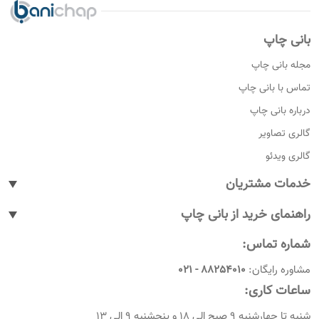
بانی چاپ
مجله بانی چاپ
تماس با بانی چاپ
درباره بانی چاپ
گالری تصاویر
گالری ویدئو
خدمات مشتریان
پیگیری سفارشات
راهنمای خرید از بانی چاپ
پاسخ به پرسش های متداول
نحوه ثبت سفارش
شماره تماس:
رویه های بازگرداندن کالا
نحوه ثبت نام
مشاوره رایگان:
88254010 - 021
شرایط و قوانین
نحوه ارسال سفارشات
ساعات کاری:
امروز چندمه
راهنمای پرداخت
شنبه تا چهارشنبه 9 صبح الی 18 و پنجشنبه 9 الی 13