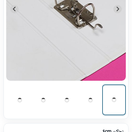
زونکن 6cm