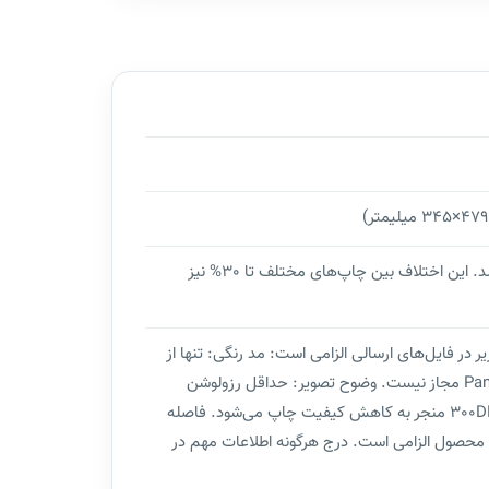
بین فایل طراحی و چاپ نهایی، ممکن است تا 15% اختلاف رنگ وجود داشته باشد. این اختلاف بین چاپ‌های مختلف تا 30% نیز
ر در فایل‌های ارسالی الزامی است: مد رنگی: تنها از
مد رنگی CMYK استفاده شود. استفاده از سایر مدهای رنگی مانند RGB و Pantone مجاز نیست. وضوح تصویر: حداقل رزولوشن
300DPI الزامی است. استفاده از رزولوشن کمتر و یا تبدیل فایل بی کیفیت به 300DPI منجر به کاهش کیفیت چاپ می‌شود. فاصله
اهنمای محصول الزامی است. درج هرگونه اطلاعات مهم در