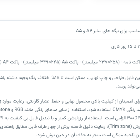
اسب برای برگه های سایز A4 و A5
1 روز کاری
امه - (258×237 میلیمتر) - پاکت A5 (349×245 میلیمتر) - پاکت A4 (345×479 میلیمتر)
ی‌تواند برسد.
رای اطمینان از کیفیت بالای محصول نهایی و حفظ اعتبار گارانتی، رعایت موارد زی
برش (Trim zone): رعایت دقیق فاصله برش از چهار طرف فایل مطابق ر
ین ناحیه ممکن است منجر به حذف آن در حین برش شود.