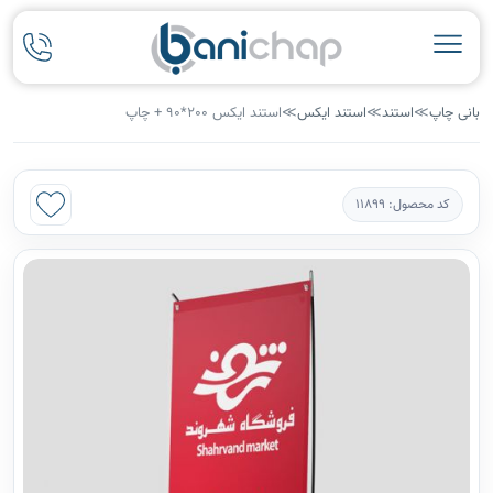
بانی چاپ
≫
استند
≫
استند ایکس
≫
استند ایکس 200*90 + چاپ
کد محصول: 11899