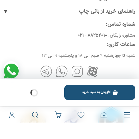
پیگیری سفارشات
راهنمای خرید از بانی چاپ
پاسخ به پرسش های متداول
نحوه ثبت سفارش
شماره تماس:
رویه های بازگرداندن کالا
نحوه ثبت نام
مشاوره رایگان:
88254010 - 021
شرایط و قوانین
نحوه ارسال سفارشات
ساعات کاری:
امروز چندمه
راهنمای پرداخت
شنبه تا چهارشنبه 9 صبح الی 18 و پنجشنبه 9 الی 13
افزودن به سبد خرید