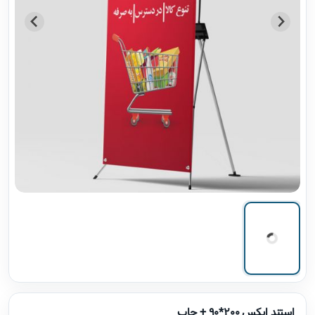
استند ایکس 200*90 + چاپ