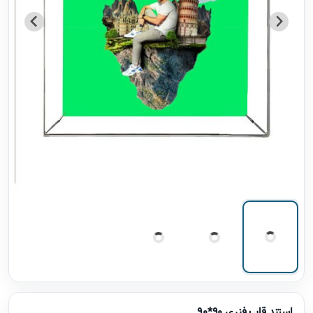
استند قاب فنری 90*90