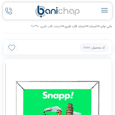
بانی چاپ
≫
استند
≫
استند قاب فنری
≫
استند قاب فنری 90*90
کد محصول: 11881