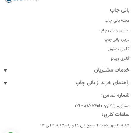
بانی چاپ
مجله بانی چاپ
تماس با بانی چاپ
درباره بانی چاپ
گالری تصاویر
گالری ویدئو
خدمات مشتریان
پیگیری سفارشات
راهنمای خرید از بانی چاپ
پاسخ به پرسش های متداول
نحوه ثبت سفارش
شماره تماس:
رویه های بازگرداندن کالا
نحوه ثبت نام
مشاوره رایگان:
88254010 - 021
شرایط و قوانین
نحوه ارسال سفارشات
ساعات کاری:
امروز چندمه
راهنمای پرداخت
شنبه تا چهارشنبه 9 صبح الی 18 و پنجشنبه 9 الی 13