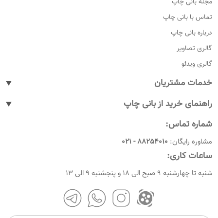
مجله بانی چاپ
تماس با بانی چاپ
درباره بانی چاپ
گالری تصاویر
گالری ویدئو
خدمات مشتریان
پیگیری سفارشات
راهنمای خرید از بانی چاپ
پاسخ به پرسش های متداول
نحوه ثبت سفارش
شماره تماس:
رویه های بازگرداندن کالا
نحوه ثبت نام
مشاوره رایگان:
88254010 - 021
شرایط و قوانین
نحوه ارسال سفارشات
ساعات کاری:
امروز چندمه
راهنمای پرداخت
شنبه تا چهارشنبه 9 صبح الی 18 و پنجشنبه 9 الی 13