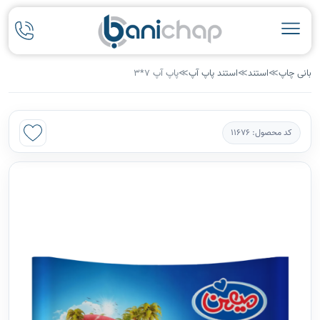
بانی چاپ
≫
استند
≫
استند پاپ آپ
≫
پاپ آپ 7*3
کد محصول: 11676