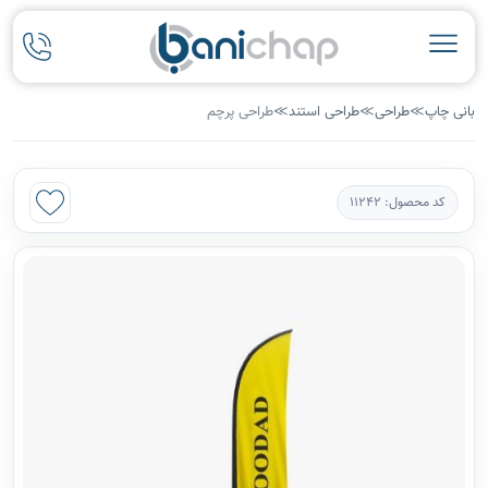
بانی چاپ
≫
طراحی
≫
طراحی استند
≫
طراحی پرچم
کد محصول: 11242