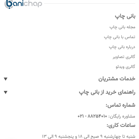
بانی چاپ
مجله بانی چاپ
تماس با بانی چاپ
درباره بانی چاپ
گالری تصاویر
گالری ویدئو
خدمات مشتریان
پیگیری سفارشات
راهنمای خرید از بانی چاپ
پاسخ به پرسش های متداول
نحوه ثبت سفارش
شماره تماس:
رویه های بازگرداندن کالا
نحوه ثبت نام
مشاوره رایگان:
88254010 - 021
شرایط و قوانین
نحوه ارسال سفارشات
ساعات کاری:
امروز چندمه
راهنمای پرداخت
شنبه تا چهارشنبه 9 صبح الی 18 و پنجشنبه 9 الی 13