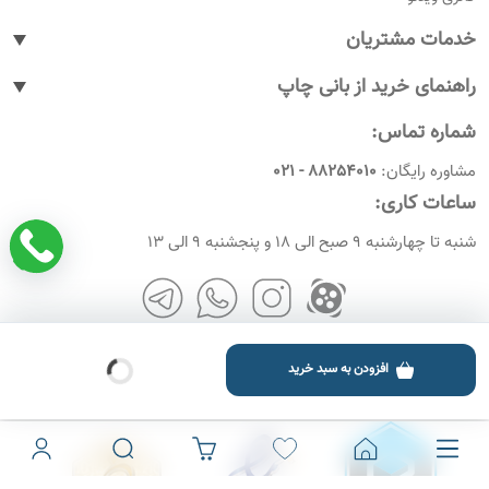
خدمات مشتریان
پیگیری سفارشات
راهنمای خرید از بانی چاپ
پاسخ به پرسش های متداول
نحوه ثبت سفارش
شماره تماس:
رویه های بازگرداندن کالا
نحوه ثبت نام
مشاوره رایگان:
88254010 - 021
شرایط و قوانین
نحوه ارسال سفارشات
ساعات کاری:
امروز چندمه
راهنمای پرداخت
شنبه تا چهارشنبه 9 صبح الی 18 و پنجشنبه 9 الی 13
افزودن به سبد خرید