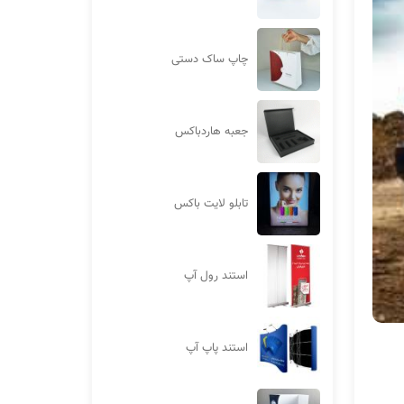
چاپ ساک دستی
جعبه هاردباکس
تابلو لایت باکس
استند رول آپ
استند پاپ آپ