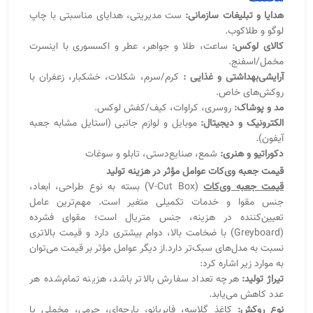
تعیین‌کننده در هزینه، جنس متریال است؛ مقوای فشرده
(Greyboard) با ضخامت بالا، دوام بیشتری دارد و قیمت بالاتری
نسبت به مدل‌های سبک‌تر دارد.از دیگر عوامل مؤثر بر قیمت می‌توان
به موارد زیر اشاره کرد:
تیراژ تولید:
هرچه تعداد سفارش بالاتر باشد، هزینه تمام‌شده هر
عدد کاهش می‌یابد.
نوع روکش:
کاغذ گلاسه، فابریانو، پارچه‌ای، چرمی، مخملی یا
لمینت براق و مات.
خدمات چاپ:
طلاکوب، برجسته‌سازی، چاپ داخل جعبه و چاپ
لوگوی اختصاصی.
نوع طراحی و قالب:
جعبه دوتکه، مگنتی یا کشویی، هرکدام هزینه
متفاوتی دارند.
نوع مونتاژ:
ساخت دستی یا تمام‌اتوماتیک. جعبه‌های وی‌کات
ماشینی به‌دلیل دقت بالا و سرعت تولید بیشتر، در تیراژ بالا
اقتصادی‌تر هستند.
در سایت بانی چاپ می‌توانید با استفاده از محاسبه‌گر قیمت آنلاین،
هزینه دقیق هر مدل را در لحظه مشاهده کنید و بسته به نیاز خود،
بین گزینه‌های لوکس صادراتی یا اقتصادی داخلی انتخاب نمایید.
تولید جعبه هاردباکس (V-Cut)لبه‌تیز
تولید جعبه هاردباکس لبه‌تیز یا همان
جعبه وی‌کات صنعتی
،