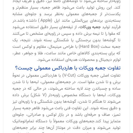
لوکس است که به‌جای تا شدن لبه‌ها، با دستگاه مخصوص برش
زاویه‌دار ساخته می‌شود تا گوشه‌های کاملاً تیز، دقیق و ظریف ایجاد
کند. این روش تولید باعث می‌شود ظاهر جعبه، بسیار منظم‌تر و
یکدست‌تر از جعبه‌های معمولی به‌نظر برسد و جلوه‌ای مشابه
بسته‌بندی برندهای بین‌المللی مانند اپل (Apple) داشته باشد.در
فرآیند تولید
جعبه وی‌کات
، از تیغه‌های بسیار دقیق استفاده می‌شود
که مقوا را تا نیمه برش داده و سپس در زاویه‌ای مشخص تا می‌کنند
تا گوشه‌ها بدون برجستگی یا شکستگی بسته شوند. نتیجه، یک
جعبه سخت (Hard Box) با طراحی مینیمال، مقاوم و لوکس است
که برای بسته‌بندی کالاهای خاص مانند ساعت، طلا و جواهر، عطر،
لوازم دیجیتال و محصولات هدیه‌ای استفاده می‌شود.
تفاوت جعبه وی‌کات با هاردباکس معمولی چیست؟
تفاوت اصلی جعبه وی‌کات (V-Cut) با هاردباکس معمولی در نحوهٔ
برش و تا شدن مقوا است. در جعبه‌های معمولی، لبه‌ها با تا شدن
ساده و چسباندن چند لایه ساخته می‌شوند، در حالی که در جعبه
وی‌کات، لبه‌ها با دستگاه مخصوص زاویه‌دار (V شکل) برش داده
می‌شوند تا هنگام تا شدن، گوشه‌ها بدون شکستگی و با زاویه‌ای تیز
و دقیق بسته شوند. این تفاوت فنی باعث می‌شود ظاهر جعبه بسیار
تمیز، صاف و حرفه‌ای باشد و در بازار لوکس و صادراتی، جلوه‌ای
متمایز پیدا کند.جعبه‌های وی‌کات معمولاً با دستگاه تمام‌اتوماتیک