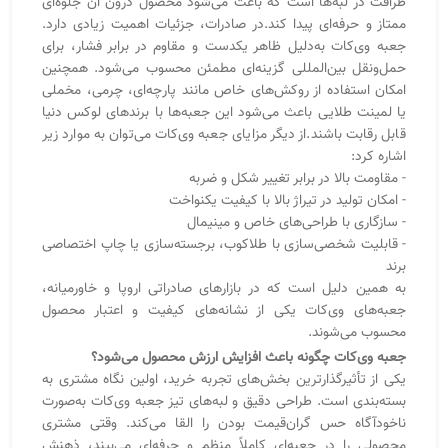
جعبه‌های وی‌کات یکی از نشانه‌های کیفیت و اعتبار محصول
محسوب می‌شوند.
جعبه وی‌کات چگونه باعث افزایش ارزش محصول می‌شود؟
یکی از تأثیرگذارترین بخش‌های تجربه خرید، اولین نگاه مشتری به
بسته‌بندی است. طراحی دقیق و لبه‌های تیز جعبه وی‌کات به‌صورت
ناخودآگاه حس گران‌قیمت بودن را القا می‌کند. وقتی مشتری
محصولی را در جعبه‌ای کاملاً منظم و حرفه‌ای می‌بیند، ذهنش
به‌صورت خودکار کیفیت بالاتر و ارزش بیشتر برای آن قائل می‌شود
حتی پیش از باز کردن درب جعبه.
چرا بسته‌بندی برندهای لوکس از جعبه وی‌کات
استفاده می‌کند؟
دلیل اصلی انتخاب جعبه وی‌کات توسط برندهای معتبر، ترکیب
ظاهری لوکس با استاندارد صنعتی بالاست. این نوع جعبه‌ها نه‌تنها
از نظر طراحی مدرن هستند، بلکه پایداری ساختاری، دقت بالا در
مونتاژ، و هماهنگی در تولید انبوه دارند چیزی که برندهای جهانی
مثل Apple، Dior، Cartier، Chanel و ده‌ها برند دیگر به آن توجه
ویژه دارند.برندهای بزرگ به جزئیات اهمیت می‌دهند؛ حتی زاویهٔ یک
گوشه، ضخامت مقوا یا میزان براقیت سطح جعبه. جعبه وی‌کات
دقیقاً همان کیفیتی را ارائه می‌دهد که در بازارهای بین‌المللی قابل
رقابت است.از سوی دیگر، استفاده از دستگاه‌های اتوماتیک در تولید