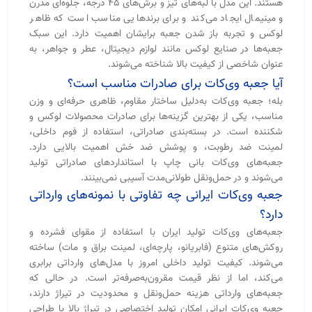
چاپ و تولید اختصاصی جعبه وی‌کات با طرح دلخواه
چاپ و تولید اختصاصی
جعبه وی‌کات
به برند شما کمک می‌کند تا
بسته‌بندی کاملاً هماهنگ با هویت بصری خود داشته باشید. در بانی
چاپ، امکان طراحی و ساخت جعبه وی‌کات اختصاصی با ابعاد، رنگ
و متریال دلخواه وجود دارد. از انتخاب نوع مقوا و روکش گرفته تا
چاپ طرح، لوگو و المان‌های گرافیکی همه سفارشی و با دقت بالا
انجام می‌شود.
جعبه وی‌کات صنعتی
جعبه وی‌کات صنعتی به‌طور خاص برای شرکت‌هایی طراحی می‌شود
که نیاز به بسته‌بندی مقاوم و در عین حال شکیل دارند. از ویژگی‌های
آن می‌توان به تحمل وزن بالا، قابلیت چاپ فنی (مشخصات قطعه
یا برند)، و ظاهر حرفه‌ای برای بازارهای داخلی و صادراتی اشاره کرد.
👉
انواع جعبه هاردباکس
👉
جعبه هاردباکس گوشه تیز ( وی کات )
0 نظر
0 نفر پسندیده