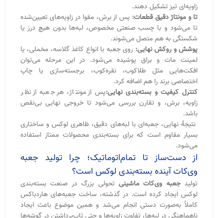
از دست‌ساز تا تمام‌اتوماتیک؛ چرا تولید جعبه
وی‌کات آینده بسته‌بندی لوکس است؟
تولید
جعبه وی‌کات ماشینی
تحولی بزرگ در صنعت بسته‌بندی
لوکس ایجاد کرده است. در گذشته، ساخت جعبه‌های هاردباکس
کاملاً به‌صورت دستی انجام می‌شد و همین موضوع باعث ایجاد
ناهماهنگی در لبه‌ها، تفاوت زاویه‌ها و حتی تاب‌برداشتن در گوشه‌ها
می‌گردید. اما امروز با ورود دستگاه‌های V-Cut اتوماتیک و خط تولید
تمام‌ماشینی، دقت تولید تا یک‌دهم میلی‌متر افزایش یافته است.در
تولید ماشینی وی‌کات، برش‌ها با نرم‌افزار کنترل می‌شوند و هر زاویه
کاملاً دقیق و یکسان است؛ بنابراین جعبه‌ها ظاهری مدرن، یکدست
و کاملاً متقارن دارند — دقیقاً همان ویژگی که برندهای بین‌المللی
مانند Apple، Cartier یا Chanel در بسته‌بندی خود به‌کار می‌برند.
به‌طور خلاصه، تولید تمام‌اتوماتیک وی‌کات به‌معنای:
- دقت بالا در زاویه‌ها و برش‌ها
- سرعت تولید بیشتر در تیراژ بالا
- ظاهر لوکس‌تر و حرفه‌ای‌تر
- کاهش ضایعات و خطای انسانی است.
به همین دلیل است که بسیاری از تولیدکنندگان حرفه‌ای، از جمله
بانی چاپ، از این فناوری برای ساخت جعبه‌های صادراتی و برندهای
لوکس استفاده می‌کنند.