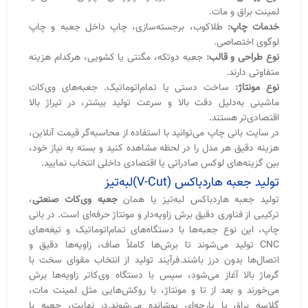
ترکیبی از فناوری دقیق برش زاویه‌دار و مونتاژ حرفه‌ای است. در بانی
چاپ، این نوع جعبه‌ها با دستگاه‌های تمام‌اتوماتیک و تیغه‌های
CNC تولید می‌شوند تا برش‌ها کاملاً صاف، زاویه‌ها دقیق و
اتصال‌ها بدون درز باشند.فرآیند تولید از انتخاب مقوای سخت با
گرماژ بالا آغاز می‌شود، سپس با دستگاه وی‌کاتر زاویه‌ها برش
می‌خورند و بعد از تا و مونتاژ، با روکش‌هایی مثل لمینت مات،
گلاسه براق یا پارچه‌ای پوشانده می‌شوند.در نهایت، جعبه با
چسب‌های صنعتی مخصوص پرس شده و پس از کنترل کیفیت،
آماده تحویل می‌گردد.
جعبه وی‌کات با طراحی شبیه جعبه آیفون
جعبه‌های وی‌کات شبیه جعبه آیفون، نماد ظرافت و دقت در طراحی
هستند. این مدل با لبه‌های تیز و برش‌های ۴۵ درجه، جلوه‌ای مدرن
و مینیمال ایجاد می‌کند و برای برندهایی مناسب است که ظاهر
لوکس و تجربه باز شدن جعبه برایشان اهمیت دارد. این سبک
جعبه‌ها در صنایع لوکس مانند لوازم دیجیتال، عطر و جواهر، به
عنوان شاخصی از کیفیت بالا شناخته می‌شوند.
آیا جعبه وی‌کات برای صادرات مناسب است؟
بله؛ جعبه وی‌کات به‌دلیل ساختار مقاوم، ظاهری حرفه‌ای و وزن
مناسب، یکی از بهترین گزینه‌ها برای صادرات محصولات لوکس و
شکننده است. در بسته‌بندی صادراتی، استفاده از فوم داخلی،