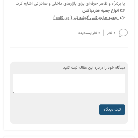
جعبه هاردباکس فانتزی
جعبه هاردباکس پنجره‌دار یا طلقی
جعبه هاردباکس قطعات خودرو و لوازم یدکی
جعبه هاردباکس 3 تکه
جعبه هاردباکس گل ( باکس گل )
جعبه هاردباکس زعفران
معرفی انواع مدل های جعبه هاردباکس
جعبه هاردباکس مگنتی
جعبه هاردباکس دو تکه
تولید هاردباکس کتابی با چاپ اختصاصی