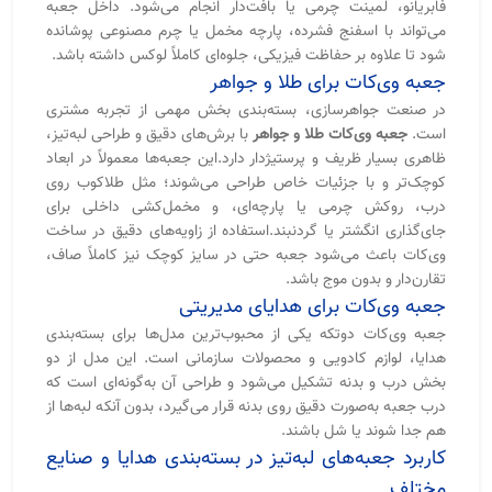
هدایا، لوازم کادویی و محصولات سازمانی است. این مدل از دو
بخش درب و بدنه تشکیل می‌شود و طراحی آن به‌گونه‌ای است که
درب جعبه به‌صورت دقیق روی بدنه قرار می‌گیرد، بدون آنکه لبه‌ها از
هم جدا شوند یا شل باشند.
کاربرد جعبه‌های لبه‌تیز در بسته‌بندی هدایا و صنایع
مختلف
هدایا و تبلیغات سازمانی:
ست مدیریتی، هدایای مناسبتی با چاپ
لوگو و طلاکوب.
کالای لوکس‌:
ساعت، طلا و جواهر، عطر و اکسسوری با اینسرت
مخمل/اسفنج.
آرایشی‌بهداشتی و غذایی :
کرم/سرم، شکلات، خشکبار، زعفران با
روکش‌های خاص.
مد و پوشاک:
روسری، کراوات، کیف/کفش لوکس.
الکترونیک و دیجیتال:
موبایل و لوازم جانبی (استایل مشابه جعبه
آیفون).
دکوراتیو و هنری:
شمع، صنایع‌دستی، تابلو و سوغات
قیمت جعبه وی‌کات عوامل مؤثر در هزینه تولید
قیمت جعبه وی‌کات
(V-Cut Box) بسته به نوع طراحی، ابعاد،
جنس مقوا و خدمات تکمیلی متغیر است. مهم‌ترین عامل