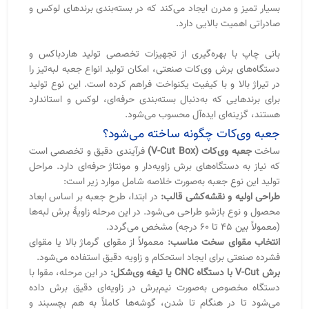
محصول و نوع بازشو طراحی می‌شود. در این مرحله زاویهٔ برش لبه‌ها
(معمولاً بین ۴۵ تا ۶۰ درجه) مشخص می‌گردد.
انتخاب مقوای سخت مناسب:
معمولاً از مقوای گرماژ بالا یا مقوای
فشرده صنعتی برای ایجاد استحکام و زاویه دقیق استفاده می‌شود.
برش V-Cut با دستگاه CNC یا تیغه وی‌شکل:
در این مرحله، مقوا با
دستگاه مخصوص به‌صورت نیم‌برش در زاویه‌ای دقیق برش داده
می‌شود تا در هنگام تا شدن، گوشه‌ها کاملاً به هم بچسبند و
زاویه‌ای تیز تشکیل دهند.
تا و مونتاژ دقیق قطعات:
پس از برش، مقوا در زاویه‌های تعیین‌شده
تا می‌شود و با چسب صنعتی مخصوص، لبه‌ها بدون هیچ درز یا
شکستگی به هم متصل می‌شوند.
پوشش و روکش نهایی:
روی جعبه با انواع کاغذ گلاسه، مخملی، یا
لمینت مات و براق پوشیده می‌شود. در این مرحله می‌توان
افکت‌هایی مثل طلاکوب، نقره‌کوب، برجسته‌سازی یا چاپ
اختصاصی برند را هم اضافه کرد.
کنترل کیفیت و بسته‌بندی نهایی:
پس از مونتاژ، هر جعبه از نظر
زاویه، برش، و تقارن بررسی می‌شود تا خروجی نهایی بی‌نقص
باشد.
نتیجهٔ نهایی، جعبه‌ای با لبه‌های دقیق، ظاهری لوکس و ساختاری
بسیار مقاوم است که برای بسته‌بندی محصولات ممتاز استفاده
می‌شود.