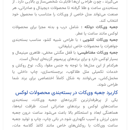
کاربرد جعبه وی‌کات در بسته‌بندی محصولات لوکس
یکی از پرطرفدارترین کاربردهای جعبه وی‌کات، بسته‌بندی
ساعت‌های لوکس و برندهای صادراتی است. ظرافت لبه‌ها،
هماهنگی ابعاد و استحکام بالا باعث می‌شود ساعت درون جعبه
بدون لرزش و آسیب نگهداری شود.در بانی چاپ، چاپ و تولید جعبه
ساعت وی‌کات با روکش‌های خاص مانند کاغذ گلاسه مات،
فابریانو، لمینت چرمی یا بافت‌دار انجام می‌شود. داخل جعبه
می‌تواند با اسفنج فشرده، پارچه مخمل یا چرم مصنوعی پوشانده
شود تا علاوه بر حفاظت فیزیکی، جلوه‌ای کاملاً لوکس داشته باشد.
جعبه وی‌کات برای طلا و جواهر
در صنعت جواهرسازی، بسته‌بندی بخش مهمی از تجربه مشتری
است.
جعبه وی‌کات طلا و جواهر
با برش‌های دقیق و طراحی لبه‌تیز،
ظاهری بسیار ظریف و پرستیژ‌دار دارد.این جعبه‌ها معمولاً در ابعاد
کوچک‌تر و با جزئیات خاص طراحی می‌شوند؛ مثل طلاکوب روی
درب، روکش چرمی یا پارچه‌ای، و مخمل‌کشی داخلی برای
جای‌گذاری انگشتر یا گردنبند.استفاده از زاویه‌های دقیق در ساخت
وی‌کات باعث می‌شود جعبه حتی در سایز کوچک نیز کاملاً صاف،
تقارن‌دار و بدون موج باشد.
جعبه وی‌کات برای هدایای مدیریتی
جعبه وی‌کات دوتکه یکی از محبوب‌ترین مدل‌ها برای بسته‌بندی