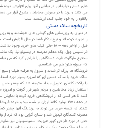
های دستی تبلیغاتی در توانایی آنها برای افزایش دیده 
می کنند و برند را در معرض مخاطبان متنوع قرار می دهن
بالقوه را به خود جلب کند، ارزشمند است.
تاریخچه ساک دستی
در دنیای به روزرسانی های گوشی های هوشمند و به روزرسا
را تجربه کرده اند و نرخ ابتکار فقط در حال افزایش است.
قبل از اواخر دهه 1800 حتی کیف های خرید وجود نداشت. خریداران یا کالاهای خود را به خانه در سبد حمل می کنند یا فروشگاه ها خرید ها را درب منازل تحویل می دادند.
که امروزه هنوز هم می شناسیم.
فروشگاه ها بزرگ تر شدند و شروع به عرضه طیف وسیع تری
ساک خرید یا ساک دستی ای که امروزه بسیار مورد استفاده 
با پاکت کاغذی تحویل میداد متوجه شد که چقدر حمل چن
استقبال زیاد مخاطبین و مردم شهر قرار گرفت و امروزه
کنند تا هر کسی که از فروشگاهی خرید کرده با نمایش ساک
در دهه 1950 تولید کاغذ ارزان تر شده بود و 
شدند که کیسه خرید می تواند به برندینگ آنها چقدر 
مصرف کنندگان تبدیل شد و نشان گراین بود که فرد از وضعی
حتی در موزه طراحی کوپر هیویت اسمیتسونیان نیز نمایش
در واقع ساک دستی یکی از کاربردی ترین عناصر تبلیغاتی