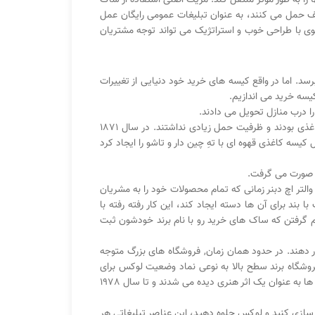
تلف حمل می کنند، به عنوان تبلیغات عمومی رایگان عمل
گوی با طراحی خوب و استراتژیک می تواند توجه مشتریان
سد. اما در واقع کیسه های خرید خود دنیایی از تغییرات
یسه خرید می اندازیم.
فرانسیس وول, یک معلم مدرسه در پنسیلوانیا, یک ماشین برای تولید کیسه خرید کاغذی را اختراع کرد. اینها کیف هایی به سبک پاکت کاغذی بودند و ظرفیت حمل زیادی نداشتند. در سال 1871
ی کرد که می توانست در عوض کیسه های ته تخت بزرگ تری تولید کند و در سال 1883 چارلز استیلول کیسه کاغذی قهوه ای با تهِ چین دار و تاشو را ایجاد کرد
د صورت می گرفت.
والتر اچ دبنر زمانی که تمام محصولات خود را به مشریان
 برای آن ها دسته ایجاد کند، این کار رفته رفته با
م گرفتن که ساک های خرید رو با نام برند خودشون ثبت
ن قرار دهند. در حدود همان زمان, فروشگاه های بزرگ متوجه
شگاه برند سطح بالا به نوعی نماد وضعیت لوکس برای
ها به عنوان یک اثر هنری دیده می شدند و تا سال 1978
 سازی کنید و لوکس جلوه دهید، این عناصر تبلیغاتی هر