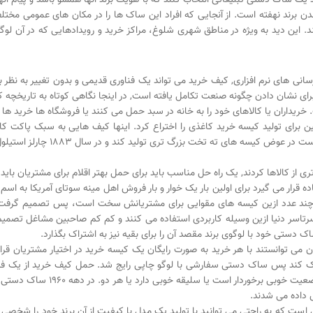
شدن برند نهفته است. از آنجایی که افراد این ساک ها را در مکان های عمومی مخ
د. این دید به ویژه در مناطق شهری شلوغ، مراکز خرید و رویدادهایی که در آن لو
نی های نرم افزاری, کیف خرید می تواند یک فناوری قدیمی و بدون تغییر به نظر بر
 برای نشان دادن چگونه صنعت تکامل یافته است, در اینجا نگاهی کوتاه به تاریخچه ک
مخترع مارگارت نایت دستگاهی را طراح
 از کالاها کردند, یک راه حل مناسب باید برای حمل بهتر اقلام برای مشتریان بای
قرار می گیرد برای اولین بار یک خوار و بار فروش اهل مینه سوتای آمریکا به اسم 
د عدد ازین کیسه های مقوایی برای مشتریانش سخت است، پس تصمیم گرفت با بند
 سرتاسر دنیا ازین وسیله کاربردی استفاده می کنند و کم کم صاحبین مشاغل تصمی
 دستی خود با لوگوی برند مقصد آن را برای بقیه نیز به اشتراک بگذارد.
خرده فروشان می توانستند با هر خرید به صورت رایگان یک کیسه خرید در اختیار مشتریا
کمک کند پس ساک دستی سفارشی با لوگو چاپی رایج شد. حمل کیف خرید از یک فرو
ت خوبی برخوردار است یا سلیقه خوبی دارد یا هر دو. در دهه 1960
ساک دستی
 داده می شدند.
 است که به راحتی می توانید با تولید یک مدل با کیفیت از آن برند خود را شخصی