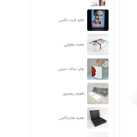
تابلو لایت باکس
جعبه مقوایی
چاپ ساک دستی
تقویم رومیزی
جعبه هاردباکس