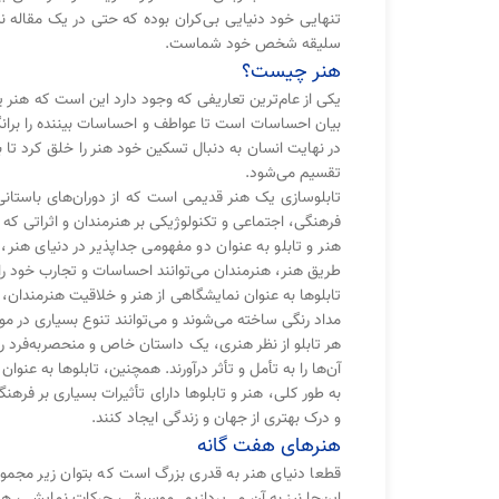
تنهایی خود دنیایی بی‌کران بوده که حتی در یک مقاله 
سلیقه شخص خود شماست.
هنر چیست؟
یکی از عام‌ترین تعاریفی که وجود دارد این است که هنر یع
بیان احساسات است تا عواطف و احساسات بیننده را برانگی
در نهایت انسان به دنبال تسکین خود هنر را خلق کرد تا بت
تقسیم می‌شود.
تابلوسازی یک هنر قدیمی است که از دوران‌های باستانی 
فرهنگی، اجتماعی و تکنولوژیکی بر هنرمندان و اثراتی که در
هنر و تابلو به عنوان دو مفهومی جداپذیر در دنیای هنر،
طریق هنر، هنرمندان می‌توانند احساسات و تجارب خود را ب
تابلوها به عنوان نمایشگاهی از هنر و خلاقیت هنرمندان،
مداد رنگی ساخته می‌شوند و می‌توانند تنوع بسیاری در 
هر تابلو از نظر هنری، یک داستان خاص و منحصربه‌فرد را
آن‌ها را به تأمل و تأثر درآورند. همچنین، تابلوها به عنو
به طور کلی، هنر و تابلوها دارای تأثیرات بسیاری بر فرهن
و درک بهتری از جهان و زندگی ایجاد کنند.
هنرهای هفت گانه
قطعا دنیای هنر به قدری بزرگ است که بتوان زیر مجموع
این‌جا نیز به آن می‌پردازیم. موسیقی، حرکات نمایشی، 