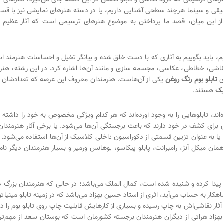
وسیقی و سینما هرچند سطحی آشنایی داریم،‌ یا در دسته هنرهای نمایشی نیز با
د. از این میان، قصد ما پرداختن به موضوع هنرهای ترسیمی است که آثار عظیم 
نیم، باید بگوییم به آثاری که با دست خلق شده و بیانگر تخیل و احساسات هنرمند 
اشی، خطاطی، عکاسی، مجسمه سازی و مانند آن‌ها اشاره کرد. در این رشته، هنرمند 
ی
تابلو بوم رنگ روغن
یکی از آن‌هاست. هنرمندان معروف این عرصه که تعدادشان هم ک
یک
هستند.
، تابلوهایی را به وجود آورده‌اند که هر کدام ویژگی مخصوص به خود را داشته و 
یزی برای کشف در خود دارند که باعث برجستگی آن‌ها می‌شود. یا برخی آثار هنرمندا
یا به عنوان تزیین قسمتی از دکوراسیون داخلی کلاسیک از آن‌ها استفاده می‌شود. اگ
ا همان میکل آنژ، رامبرانت، پابلو پیکاسو، یوهانس ورمیر و بسیار هنرمندان دیگر 
پیدا کرده و شنیده شده است، کمال الملک می‌باشد؛ در حالی که هنرمندان بزرگ دیگر
شاهکار به حساب می‌آید، اثری از استاد حسین بهزاد می‌باشد که در زمینه تابلو مینی
ردان ایرانی هنرمند است که تا به امروز 4 جلد از آثار نقاشی‌اش به چاپ رسیده و بسیاری از کارهایش قابلیت چاپ ر
ن بهزاد هراتی از دیگران هنرمندان برجسته کشورمان است که بوستان سعد از مهم‌ترین 