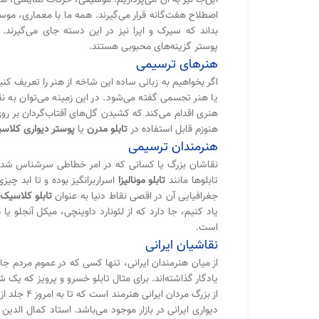
اصطلاح هفت‌گانه قرار می‌گیرند. همه ما با معماری، م
بداند که سیرک و اپرا نیز در این دسته جای می‌گیرن
پوستر گزینه‌های محبوبی هستند.
هنرهای ترسیمی
اگر بخواهیم به زبانی ساده این شاخه از هنر را تعریف ک
یا هنر تجسمی گفته می‌شود. در این زمینه می‌توان به نق
هنری اقدام می‌کند که کشیدن گل‌های آفتاب‌گردان بر رو
هنوزم قابل استفاده در
تابلو مدرن
یا
پوستر دیواری کلاس
هنرمندان ترسیمی
نقاشان بزرگ یا کسانی که در امر خطاطی سرشناس شده‌اند
تابلوها مانند
تابلو مونالیزا
اسراربرانگیز بوده و تا ابد چ
جغرافیایی آن در اقصی نقاط دنیا به عنوان
تابلو کلاسیک
یاد کنیم، جا دارد که از لئونارد داوینچی، میکل آنجلو ی
است.
نقاشیان ایرانی
از میان هنرمندان ایرانی، تنها کسی که در عموم مردم جا 
یادگار گذاشته‌اند. برای مثال تابلو خسرو و پرویز که یک 
از بزرگ م
دیواری ایرانی در بازار موجود می‌باشد. استاد کمال الدی