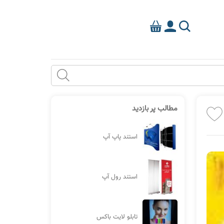
مطالب پر بازدید
استند پاپ آپ
استند رول آپ
تابلو لایت باکس