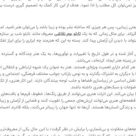
نیز نمی‌توان کل مطلب را ادا نمود. هدف از این کار کمک به تصمیم گیری درست ب
نی زیبایی، پس هر چیزی که ساخته بشر بوده و زیبا باشد را می‌توان هنر نامید. اما 
زاند. برای مثال زمانی که به یک
تابلو بوم نقاشی
معروف مان
ند تابلو شب پر ستاره
واند با دیدن آن آرامش پیدا کند. بسته به این که هنرمند چه ابزاری را برای ابراز 
آغاز شده و در طول تاریخ با تغییرات و نوآوری‌ها، به یک هنر چندگانه و گسترده
 زمینه هنر ایجاد کرده‌اند، می‌باشد.
 هر کدام دارای اهمیت ویژه‌ای هستند. هنر به عنوان یک شیوه ارتباطی و انتقالی 
ا دیگران به اشتراک بگذارند و به نوعی بازتاب جوانب مختلف فرهنگی، اجتماعی و روا
 نقش اساسی در زیباسازی فضاها و جلب توجه بینندگان دارند. این اثار هنری، از تک
موضوعات و سبک‌های هنری داشته باشند.
 بیان می‌کند. این اثرات هنری می‌توانند از طریق رنگ‌ها، خطوط، فرم‌ها و بافت‌ها
ان قطعه‌های هنری می‌توانند ارزش‌های جمعی را تقویت کنند و فضایی از آرامش و زیبای
گ و زندگی انسان‌ها هستند. آن‌ها نه تنها جهان را زیباتر می‌کنند، بلکه قادرند ا
ه‌های متفاوت و بی‌شماری را برایش در نظر گرفت؛ ‌با این حال یکی از معروف‌ت
هنرهای ترسیمی که گروه نقاشی و تابلو نقاشی در این دسته جای می‌گیرد، هنرهای 