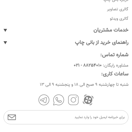
گالری تصاویر
گالری ویدئو
خدمات مشتریان
پیگیری سفارشات
راهنمای خرید از بانی چاپ
پاسخ به پرسش های متداول
نحوه ثبت سفارش
شماره تماس:
رویه های بازگرداندن کالا
نحوه ثبت نام
مشاوره رایگان:
88254010 - 021
شرایط و قوانین
نحوه ارسال سفارشات
ساعات کاری:
امروز چندمه
راهنمای پرداخت
شنبه تا چهارشنبه 9 صبح الی 18 و پنجشنبه 9 الی 13