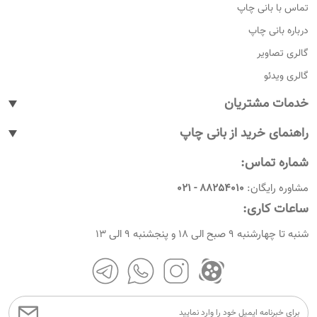
تماس با بانی چاپ
درباره بانی چاپ
گالری تصاویر
گالری ویدئو
خدمات مشتریان
پیگیری سفارشات
راهنمای خرید از بانی چاپ
پاسخ به پرسش های متداول
نحوه ثبت سفارش
شماره تماس:
رویه های بازگرداندن کالا
نحوه ثبت نام
مشاوره رایگان:
88254010 - 021
شرایط و قوانین
نحوه ارسال سفارشات
ساعات کاری:
امروز چندمه
راهنمای پرداخت
شنبه تا چهارشنبه 9 صبح الی 18 و پنجشنبه 9 الی 13