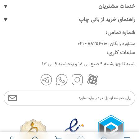
خدمات مشتریان
پیگیری سفارشات
راهنمای خرید از بانی چاپ
پاسخ به پرسش های متداول
نحوه ثبت سفارش
شماره تماس:
رویه های بازگرداندن کالا
نحوه ثبت نام
مشاوره رایگان:
88254010 - 021
شرایط و قوانین
نحوه ارسال سفارشات
ساعات کاری:
امروز چندمه
راهنمای پرداخت
شنبه تا چهارشنبه 9 صبح الی 18 و پنجشنبه 9 الی 13