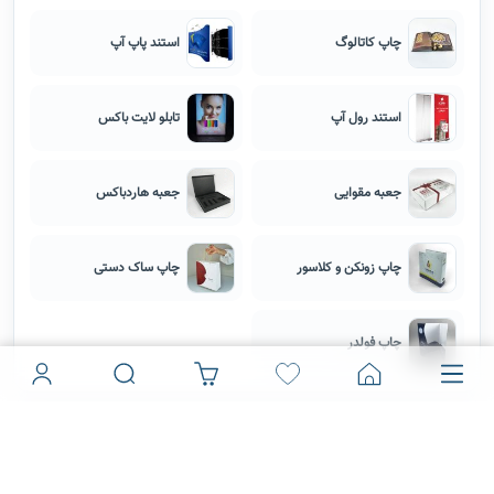
چاپ کاتالوگ
استند پاپ آپ
استند رول آپ
تابلو لایت باکس
جعبه مقوایی
جعبه هاردباکس
چاپ زونکن و کلاسور
چاپ ساک دستی
چاپ فولدر
بانی چاپ