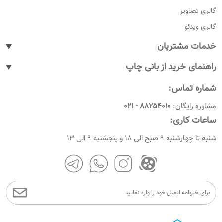
گالری تصاویر
گالری ویدئو
خدمات مشتریان
پیگیری سفارشات
راهنمای خرید از بانی چاپ
پاسخ به پرسش های متداول
نحوه ثبت سفارش
شماره تماس:
رویه های بازگرداندن کالا
نحوه ثبت نام
مشاوره رایگان:
88254010 - 021
شرایط و قوانین
نحوه ارسال سفارشات
ساعات کاری:
امروز چندمه
راهنمای پرداخت
شنبه تا چهارشنبه 9 صبح الی 18 و پنجشنبه 9 الی 13