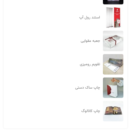
استند رول آپ
جعبه مقوایی
تقویم رومیزی
چاپ ساک دستی
چاپ کاتالوگ