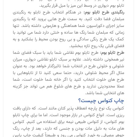
تابلو بوم دیواری در وسط این میز یا مبل قرار بگیرید.
رنگبندی طرح تابلو بوم:
در هنگام انتخاب طرح تابلو به رنگبندی
مبلمان فضا دقت کنید. به سمت طرح هایی بروید که با رنگبندی
سایز اجزای دکوراسیون شما هماهنگی و هارمونی داشته باشد. تنها
زمانی که مبلمان شما رنگ ها ساده و خنثی دارد شما می توانید با
کمک یک طرح رنگی سادگی و بی روح بودن محیط را بشکنید و به
فضای قبلی یک روح تازه ببخشید.
طرح تابلو بوم:
طرح تابلو بوم نقاشی شما باید با سبک فضای شما
نیر همخونی داشته باشد. علاوه بر سبک تابلو نقاشی دیواری، میزان
شلوغی و خلوتی طرح در انتخاب شما تاثیزگذار خواهد بود. به عنوان
مثال اگر محیط شلوغی دارید، حتما سعی کنید تا از تابلوهایی با
طرح های خلوت انتخاب کنید یا اگر خانه شما خلوت است، شما
عملا محدودیتی ندارید و طرح های شلوغ هم می تواند جز گزینه
های انتخابی شما باشد.
چاپ کنواس چیست؟
کنواس یک نوع پارچه انعطاف پذیر کتان مانند است. که دارای بافت
ریزی است. انواع کنواس در بازار موجود است. اما ما برای چاپ تابلو
بوم کنواس، از کنواس طبیعی نیمه براق استفاده می کنیم. کنواس
های مات به دلیل مات بودن و جنسی که دارند، بعد از چاپ، رنگ
جوهر مصرفی به خورد کنواس می رود و طبیعتاً کیفیت چاپ پایین