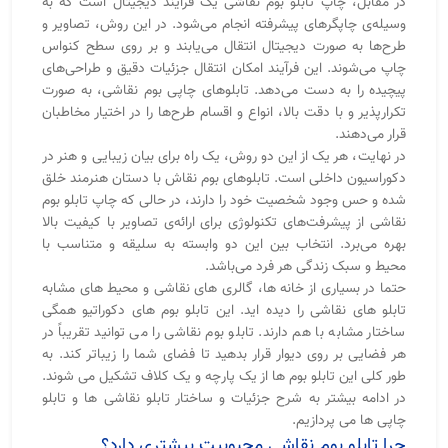
در مقابل، چاپ تابلو بوم نقاشی یک فرآیند دیجیتال است که به
وسیله‌ی چاپگرهای پیشرفته انجام می‌شود. در این روش، تصاویر و
طرح‌ها به صورت دیجیتال انتقال می‌یابند و بر روی سطح کنواس
چاپ می‌شوند. این فرآیند امکان انتقال جزئیات دقیق و طراحی‌های
پیچیده را به دست می‌دهد. تابلوهای چاپی بوم نقاشی، به صورت
تکرارپذیر و با دقت بالا، انواع و اقسام طرح‌ها را در اختیار مخاطبان
قرار می‌دهند
.
در نهایت، هر یک از این دو روش، یک راه برای بیان زیبایی و هنر در
دکوراسیون داخلی است. تابلوهای بوم نقاش با دستان هنرمند خلق
شده و حس وجود شخصیت خود را دارند، در حالی که چاپ تابلو بوم
نقاشی از پیشرفت‌های تکنولوژی برای ارائه‌ی تصاویر با کیفیت بالا
بهره می‌برد. انتخاب بین این دو وابسته به سلیقه و متناسب با
محیط و سبک زندگی هر فرد می‌باشد
.
حتما در بسیاری از خانه ها، گالری های نقاشی و محیط های مشابه
تابلو های نقاشی را دیده اید. این تابلو بوم های دکوراتیو همگی
ساختار مشابه با هم دارند. تابلو بوم نقاشی را می توانید تقریباً در
هر فضایی بر روی دیوار قرار بدهید تا فضای شما را زیباتر کند. به
طور کلی این تابلو بوم ها از یک پارچه و یک کلاف تشکیل می شوند.
در ادامه بیشتر به شرح جزئیات و ساختار تابلو نقاشی ها و تابلو
چاپی ها می پردازیم.
چرا تابلو بوم نقاشی محبوبیت بیشتری دارد؟