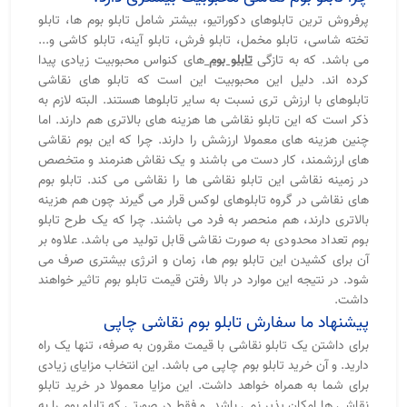
پرفروش ترین تابلوهای دکوراتیو، بیشتر شامل تابلو بوم ها، تابلو
تخته شاسی، تابلو مخمل، تابلو فرش، تابلو آینه، تابلو کاشی و...
می باشد. که به تازگی
تابلو بوم
های کنواس محبوبیت زیادی پیدا
کرده اند. دلیل این محبوبیت این است که تابلو های نقاشی
تابلوهای با ارزش تری نسبت به سایر تابلوها هستند. البته لازم به
ذکر است که این تابلو نقاشی ها هزینه های بالاتری هم دارند. اما
چنین هزینه های معمولا ارزشش را دارند. چرا که این بوم نقاشی
های ارزشمند، کار دست می باشند و یک نقاش هنرمند و متخصص
در زمینه نقاشی این تابلو نقاشی ها را نقاشی می کند. تابلو بوم
های نقاشی در گروه تابلوهای لوکس قرار می گیرند چون هم هزینه
بالاتری دارند، هم منحصر به فرد می باشند. چرا که یک طرح تابلو
بوم تعداد محدودی به صورت نقاشی قابل تولید می باشد. علاوه بر
آن برای کشیدن این تابلو بوم ها، زمان و انرژی بیشتری صرف می
شود. در نتیجه این موارد در بالا رفتن قیمت تابلو بوم تاثیر خواهند
داشت.
پیشنهاد ما سفارش تابلو بوم نقاشی چاپی
برای داشتن یک تابلو نقاشی با قیمت مقرون به صرفه، تنها یک راه
دارید. و آن خرید تابلو بوم چاپی می باشد. این انتخاب مزایای زیادی
برای شما به همراه خواهد داشت. این مزایا معمولا در خرید تابلو
نقاشی ها امکان پذیر نمی باشد. و فقط در صورتی که تابلو بوم را به