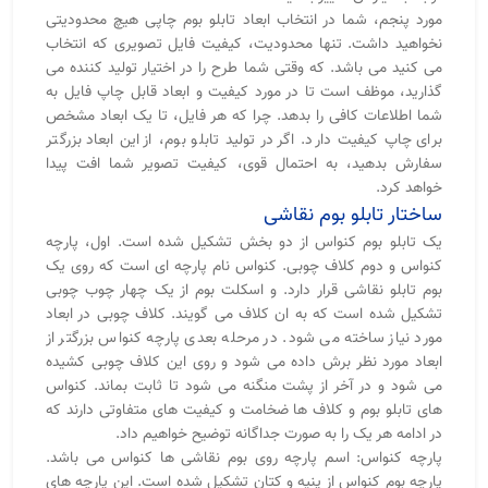
مورد پنجم، شما در انتخاب ابعاد تابلو بوم چاپی هیچ محدودیتی
نخواهید داشت. تنها محدودیت، کیفیت فایل تصویری که انتخاب
می کنید می باشد. که وقتی شما طرح را در اختیار تولید کننده می
گذارید، موظف است تا در مورد کیفیت و ابعاد قابل چاپ فایل به
شما اطلاعات کافی را بدهد. چرا که هر فایل، تا یک ابعاد مشخص
برای چاپ کیفیت دارد. اگر در تولید تابلو بوم، از این ابعاد بزرگتر
سفارش بدهید، به احتمال قوی، کیفیت تصویر شما افت پیدا
خواهد کرد.
ساختار تابلو بوم نقاشی
یک تابلو بوم کنواس از دو بخش تشکیل شده است. اول، پارچه
کنواس و دوم کلاف چوبی. کنواس نام پارچه ای است که روی یک
بوم تابلو نقاشی قرار دارد. و اسکلت بوم از یک چهار چوب چوبی
تشکیل شده است که به ان کلاف می گویند. کلاف چوبی در ابعاد
مورد نیاز ساخته می شود. در مرحله بعدی پارچه کنواس بزرگتر از
ابعاد مورد نظر برش داده می شود و روی این کلاف چوبی کشیده
می شود و در آخر از پشت منگنه می شود تا ثابت بماند. کنواس
های تابلو بوم و کلاف ها ضخامت و کیفیت های متفاوتی دارند که
در ادامه هر یک را به صورت جداگانه توضیح خواهیم داد.
پارچه کنواس: اسم پارچه روی بوم نقاشی ها کنواس می باشد.
پارچه بوم کنواس از پنیه و کتان تشکیل شده است. این پارچه های