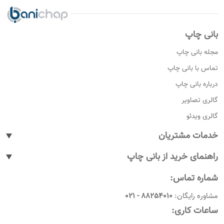
بانی چاپ
مجله بانی چاپ
تماس با بانی چاپ
درباره بانی چاپ
گالری تصاویر
گالری ویدئو
خدمات مشتریان
پیگیری سفارشات
راهنمای خرید از بانی چاپ
پاسخ به پرسش های متداول
نحوه ثبت سفارش
شماره تماس:
رویه های بازگرداندن کالا
نحوه ثبت نام
مشاوره رایگان:
88254010 - 021
شرایط و قوانین
نحوه ارسال سفارشات
ساعات کاری:
امروز چندمه
راهنمای پرداخت