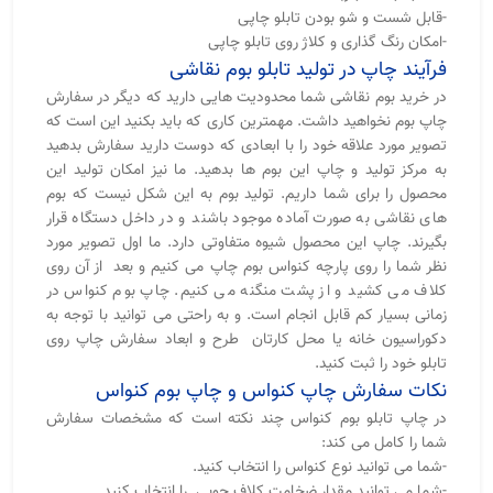
-قابل شست و شو بودن تابلو چاپی
-امکان رنگ گذاری و کلاژ روی تابلو چاپی
فرآیند چاپ در تولید تابلو بوم نقاشی
در خرید بوم نقاشی شما محدودیت هایی دارید که دیگر در سفارش
چاپ بوم نخواهید داشت. مهمترین کاری که باید بکنید این است که
تصویر مورد علاقه خود را با ابعادی که دوست دارید سفارش بدهید
به مرکز تولید و چاپ این بوم ها بدهید. ما نیز امکان تولید این
محصول را برای شما داریم. تولید بوم به این شکل نیست که بوم
های نقاشی به صورت آماده موجود باشند و در داخل دستگاه قرار
بگیرند. چاپ این محصول شیوه متفاوتی دارد. ما اول تصویر مورد
نظر شما را روی پارچه کنواس بوم چاپ می کنیم و بعد از آن روی
کلاف می کشید و از پشت منگنه می کنیم. چاپ بوم کنواس در
زمانی بسیار کم قابل انجام است. و به راحتی می توانید با توجه به
دکوراسیون خانه یا محل کارتان طرح و ابعاد سفارش چاپ روی
تابلو خود را ثبت کنید.
نکات سفارش چاپ کنواس و چاپ بوم کنواس
در چاپ تابلو بوم کنواس چند نکته است که مشخصات سفارش
شما را کامل می کند:
-شما می توانید نوع کنواس را انتخاب کنید.
-شما می توانید مقدار ضخامت کلاف چوبی را انتخاب کنید.