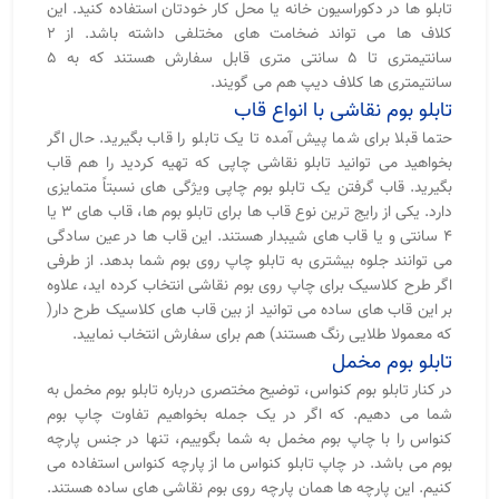
تابلو ها در دکوراسیون خانه یا محل کار خودتان استفاده کنید. این
کلاف ها می تواند ضخامت های مختلفی داشته باشد. از 2
سانتیمتری تا 5 سانتی متری قابل سفارش هستند که به 5
سانتیمتری ها کلاف دیپ هم می گویند.
تابلو بوم نقاشی با انواع قاب
حتما قبلا برای شما پیش آمده تا یک تابلو را قاب بگیرید. حال اگر
بخواهید می توانید تابلو نقاشی چاپی که تهیه کردید را هم قاب
بگیرید. قاب گرفتن یک تابلو بوم چاپی ویژگی های نسبتاً متمایزی
دارد. یکی از رایج ترین نوع قاب ها برای تابلو بوم ها، قاب های 3 یا
4 سانتی و یا قاب های شیبدار هستند. این قاب ها در عین سادگی
می توانند جلوه بیشتری به تابلو چاپ روی بوم شما بدهد. از طرفی
اگر طرح کلاسیک برای چاپ روی بوم نقاشی انتخاب کرده اید، علاوه
بر این قاب های ساده می توانید از بین قاب های کلاسیک طرح دار(
که معمولا طلایی رنگ هستند) هم برای سفارش انتخاب نمایید.
تابلو بوم مخمل
در کنار تابلو بوم کنواس، توضیح مختصری درباره تابلو بوم مخمل به
شما می دهیم. که اگر در یک جمله بخواهیم تفاوت چاپ بوم
کنواس را با چاپ بوم مخمل به شما بگوییم، تنها در جنس پارچه
بوم می باشد. در چاپ تابلو کنواس ما از پارچه کنواس استفاده می
کنیم. این پارچه ها همان پارچه روی بوم نقاشی های ساده هستند.