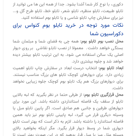
دکوری، با نوع کار شما آشنا بشود. جدا از همه این ها می توانید از
تابلو طبیعت، تابلو منظره، تابلو شعر، تابلو خط، تابلو طرح گل و...
نیز برای سفارش چاپ تابلو شاسی و یا تابلو بوم استفاده کنید.
نکات مورد توجه در خرید تابلو بوم کنواس برای
دکوراسیون شما
محل نصب بوم تابلو بوم:
همه چی به فضای شما و مبلمان شما
بستگی خواهد داشت. معمولا از نصب تابلو نقاشی بر روی دیوار
اصلی یک سالن استفاده می شود. به این ترتیب تابلو بیشتر دیده
خواهد شد و جلوه بیشتری دارد.
ابعاد تابلو بوم:
انتخاب درست ابعاد در سفارش چاپ تابلو اهمیت
زیادی دارد. برای دیوارهای کوچک تابلو های بزرگ مناسب نیستند.
برای دیوارهای بزرگ هم یک تابلو بوم کوچک جلوه زیبایی نخواهد
داشت.
محل قرارگیری تابلو بوم:
از طرفی حتما در نظر بگیرید که لبه بالایی
تابلو از سقف یک فاصله استانداردی داشته باشد. این مورد برای
دیوارهای طرفین و جانبی هم صادق است. اگر پایین تابلو مبل یا
وسیله دیگری قرار می گیرد، لبه پایینی تابلو بوم نیز باید همین
فاصله استاندارد را داشته باشد. لازم به ذکر است که بهتر است تابلو
دیواری شما در وسط دیوار قرار بگیرد. مگر اینکه بخواهید بالای
وسیله مثل میز یا مبل قرار بدهید که در این صورت بهتر است تا