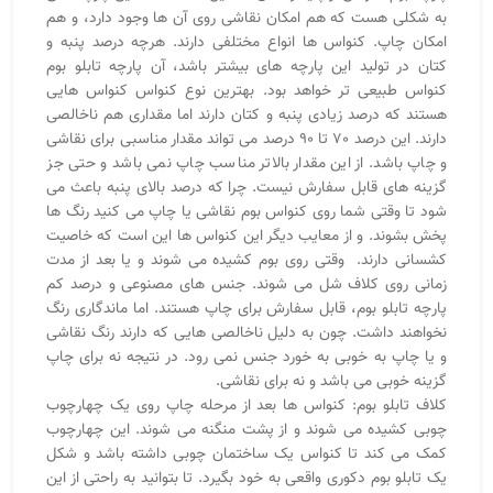
به شکلی هست که هم امکان نقاشی روی آن ها وجود دارد، و هم
امکان چاپ. کنواس ها انواع مختلفی دارند. هرچه درصد پنبه و
کتان در تولید این پارچه های بیشتر باشد، آن پارچه تابلو بوم
کنواس طبیعی تر خواهد بود. بهترین نوع کنواس کنواس هایی
هستند که درصد زیادی پنبه و کتان دارند اما مقداری هم ناخالصی
دارند. این درصد 70 تا 90 درصد می تواند مقدار مناسبی برای نقاشی
و چاپ باشد. از این مقدار بالاتر مناسب چاپ نمی باشد و حتی جز
گزینه های قابل سفارش نیست. چرا که درصد بالای پنبه باعث می
شود تا وقتی شما روی کنواس بوم نقاشی یا چاپ می کنید رنگ ها
پخش بشوند. و از معایب دیگر این کنواس ها این است که خاصیت
کشسانی دارند. وقتی روی بوم کشیده می شوند و یا بعد از مدت
زمانی روی کلاف شل می شوند. جنس های مصنوعی و درصد کم
پارچه تابلو بوم، قابل سفارش برای چاپ هستند. اما ماندگاری رنگ
نخواهند داشت. چون به دلیل ناخالصی هایی که دارند رنگ نقاشی
و یا چاپ به خوبی به خورد جنس نمی رود. در نتیجه نه برای چاپ
گزینه خوبی می باشد و نه برای نقاشی.
کلاف تابلو بوم: کنواس ها بعد از مرحله چاپ روی یک چهارچوب
چوبی کشیده می شوند و از پشت منگنه می شوند. این چهارچوب
کمک می کند تا کنواس یک ساختمان چوبی داشته باشد و شکل
یک تابلو بوم دکوری واقعی به خود بگیرد. تا بتوانید به راحتی از این