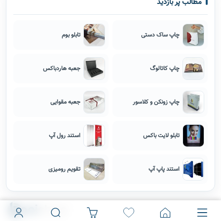
مطالب پر بازدید
چاپ ساک دستی
تابلو بوم
چاپ کاتالوگ
جعبه هاردباکس
چاپ زونکن و کلاسور
جعبه مقوایی
تابلو لایت باکس
استند رول آپ
استند پاپ آپ
تقویم رومیزی