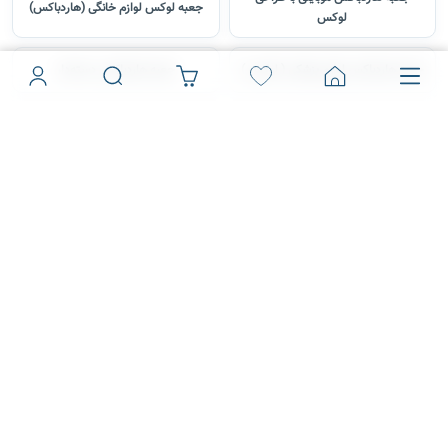
جعبه لوکس لوازم خانگی (هاردباکس)
لوکس
جعبه هاردباکس لوازم پزشکی ( لوکس )
جعبه هاردباکس دسته‌دار
سفارش انواع جعبه هاردباکس مواد
سفارش هاردباکس شکلات
غذایی و محصولات خوراکی
هاردباکس چیست؟
هاردباکس آماده چیست؟
راهنمای کامل چاپ روی جعبه
هاردباکس لوکس یا لاکچری چیست؟
هاردباکس
هاردباکس سایز بزرگ | تولید در سایز و
هاردباکس صنعتی
مدل دلخواه
تولید عمده جعبه هاردباکس سفارشی
تولیدی جعبه هارد باکس ساعت
در تهران