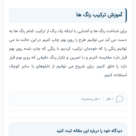
همراه دارد که این مورد باعث می شود پس از پایان طراحی ، طراحی ما
کاملاً شبیه به آن چه که ما مدنظر داشتیم نشود ولی استفاده از این
روش خطای دست را کاهش داده و باعث منتقل شدن دقیق طرح روی
بوم می شود.
طراحی با هزینه کم
این روش علاوه بر مزیت هایی که برای یک هنرمند دارد می تواند برای
سفارش دهنده نیز مزیت هایی داشته باشد. مسلماً هنرمندان حرفه ای
از این روش استفاده نمی کنند چرا که آنها کاملاً با طراحی آشنا بوده و
نیازی به چاپ طرح ندارند که البته سفارش نقاشی به این هنرمندان
هزینه های زیادی را دربردارد باید اضافه کنیم سفارش نقاشی به
هنرمندان حرفه ای با هزینه های زیاد ارزشش را دارد چرا که صفر تا صد
کار را خودشان انجام می دهند و همچنین وقت و انرژی زیادی را برای
خلق یک اثر هنری صرف می کنند اما اگر ما نتوانیم از پس هزینه این
نقاشی ها برآییم می توانیم سفارش نقاشی خود را به هنرمندان تازه
کاری بدهیم که طرح خود را روی بوم چاپ کرده و سپس روی طرح را قلم