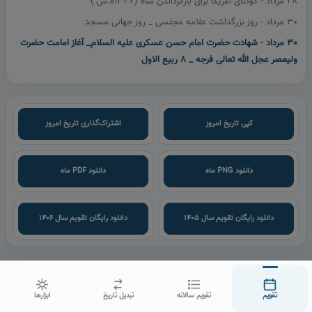
28 مرداد - كودتای آمریكا برای بازگرداندن شاه (1332ه.ش )
30 مرداد - روز بزرگداشت علامه مجلسی _ روز جهانی مسجد
30 مرداد - شهادت حضرت امام حسن عسكری عليه السلام_ آغاز امامت حضرت
ولیعصر عجل الله تعالی فرجه _ 8 ربیع الاول
کپی تاریخ امروز
اشتراک‌گذاری تاریخ امروز
دانلود PNG ماه
دانلود PDF ماه
دانلود رایگان تقویم سال ۱۴۰۵
دانلود رایگان تقویم سال ۱۴۰۶
تقویم
تقویم سالانه
تبدیل تاریخ
ابزارها