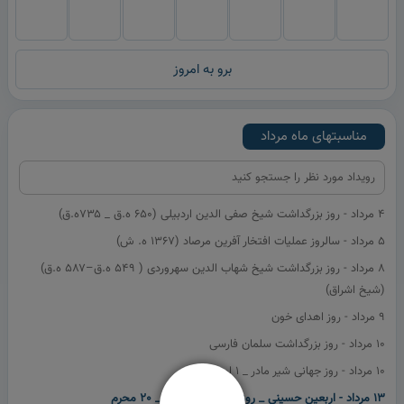
برو به امروز
مناسبتهای ماه
مرداد
4 مرداد - روز بزرگداشت شيخ صفی الدین اردبيلی (۶۵۰ ه.ق _ ۷۳۵ه.ق)
5 مرداد - سالروز عمليات افتخار آفرین مرصاد (1367 ه. ش)
8 مرداد - روز بزرگداشت شيخ شهاب الدین سهروردی ( ۵۴۹ ه.ق–۵۸۷ ه.ق)
(شيخ اشراق)
9 مرداد - روز اهدای خون
10 مرداد - روز بزرگداشت سلمان فارسی
10 مرداد - روز جهانی شیر مادر _ 1 اوت
13 مرداد - اربعين حسينی _ روز مقاومت اسلامی _ 20 محرم