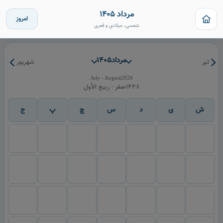
مرداد 1405
امروز
شمسی، میلادی و قمری
مرداد
1405
تیر
شهریور
July - August
2026
1448
صفر - ربيع الأول
ش
ی
د
س
چ
پ
ج