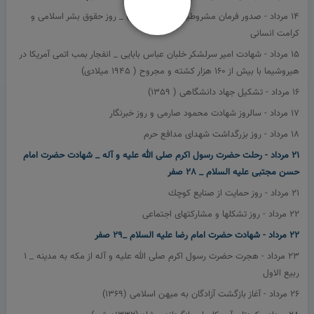
14 مرداد - صدور فرمان مشروطيت ( 1285 ه.ش) _ روز حقوق بشر اسلامی و
كرامت انسانی
15 مرداد - شهادت امیر سرلشکر خلبان عباس بابایی _ انفجار بمب اتمی آمریکا در
هیروشیما با بیش از 160 هزار کشته و مجروح ( 1945 میلادی)
16 مرداد - تشكيل جهاد دانشگاهی ( 1359)
17 مرداد - سالروز شهادت محمود صارمی و روز خبرنگار
18 مرداد - روز بزرگداشت شهدای مدافع حرم
21 مرداد - رحلت حضرت رسول اكرم صلی الله عليه و آله _ شهادت حضرت امام
حسن مجتبی عليه السلام _ 28 صفر
21 مرداد - روز حمایت از صنایع كوچك
22 مرداد - روز تشكلها و مشاركتهای اجتماعی
22 مرداد - شهادت حضرت امام رضا عليه السلام _29 صفر
23 مرداد - هجرت حضرت رسول اكرم صلی الله عليه و آله از مكه به مدینه _ 1
ربیع الاول
26 مرداد - آغاز بازگشت آزادگان به ميهن اسلامی (1369)