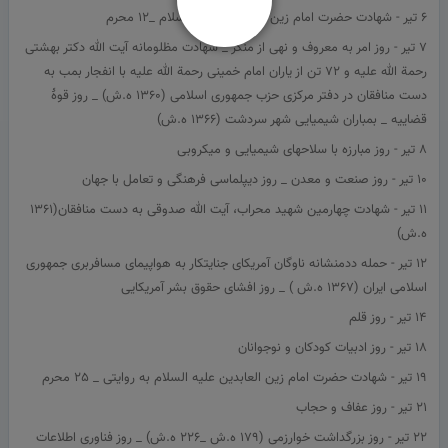
6 تیر - شهادت حضرت امام زین العابدین عليه السلام _12 محرم
7 تیر - روز امر به معروف و نهی از منكر _ شهادت مظلومانه آیت الله دكتر بهشتی
رحمة الله عليه و 72 تن از یاران امام خمينی رحمة الله عليه با انفجار بمب به
دست منافقان در دفتر مركزی حزب جمهوری اسلامی (1360 ه.ش) _ روز قوۀ
قضایيه _ بمباران شيميایی شهر سردشت (1366 ه.ش)
8 تیر - روز مبارزه با سلاحهای شيميایی و ميكروبی
10 تیر - روز صنعت و معدن _ روز دیپلماسی فرهنگی و تعامل با جهان
11 تیر - شهادت چهارمين شهيد محراب، آیت الله صدوقی به دست منافقان(1361
ه.ش)
12 تیر - حمله ددمنشانه ناوگان آمریكای جنایتكار به هواپيمای مسافربری جمهوری
اسلامی ایران (1367 ه.ش ) _ روز افشای حقوق بشر آمریكایی
14 تیر - روز قلم
18 تیر - روز ادبيات كودكان و نوجوانان
19 تیر - شهادت حضرت امام زین العابدین عليه السلام به روایتی _ 25 محرم
21 تیر - روز عفاف و حجاب
22 تیر - روز بزرگداشت خوارزمی (179 ه.ش _226 ه.ش) _ روز فناوری اطلاعات