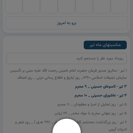
برو به امروز
مناسبتهای ماه
تیر
1 تیر - سالروز صدور فرمان حضرت امام خمينی رحمت الله علیه مبنی بر تأسيس
سازمان تبليغات اسلامی 1360_ روز تبليغ و اطلاع رسانی دینی _ روز اصناف
3 تیر - تاسوعای حسینی _ 9 محرم
4 تیر - عاشورای حسینی _ 10 محرم
5 تیر - روز تجليل از اسرا و مفقودان _ 11 محرم
5 تیر - روز جهانی مبارزه با مواد مخدر _ 26 ژوئن
6 تیر - روز بزرگداشت محتشم كاشانی (۹۰۵ ه‍.ق _ ۹۹۶ ه‍.ق ) _ روز شعر و
ادبيات آیينی