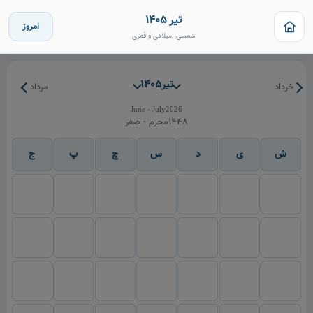
تیر 1405
امروز
شمسی، میلادی و قمری
تیر
1405
خرداد
مرداد
June - July
2026
1448
محرم - صفر
ش
ی
د
س
چ
پ
ج